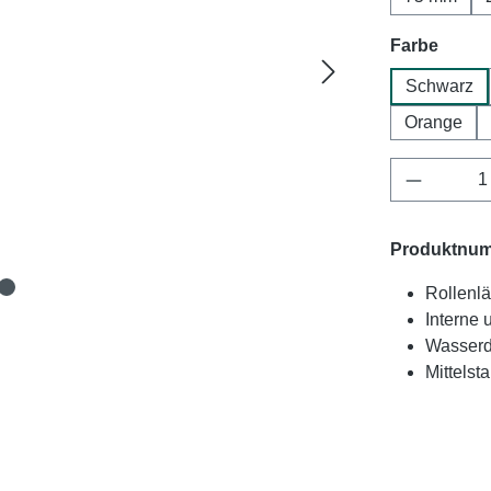
auswä
Farbe
Schwarz
Orange
Produkt 
Produktnu
Rollenlä
Interne
Wasserd
Mittelst