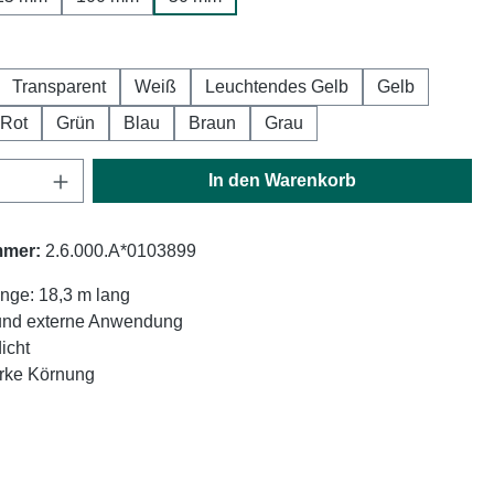
hlen
Transparent
Weiß
Leuchtendes Gelb
Gelb
Rot
Grün
Blau
Braun
Grau
Anzahl: Gib den gewünschten Wert ein oder
In den Warenkorb
mmer:
2.6.000.A*0103899
nge: 18,3 m lang
 und externe Anwendung
icht
arke Körnung