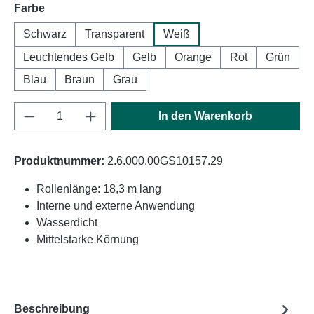
auswählen
Farbe
Schwarz
Transparent
Weiß
Leuchtendes Gelb
Gelb
Orange
Rot
Grün
Blau
Braun
Grau
Produkt Anzahl: Gib den gewünschten Wert e
In den Warenkorb
Produktnummer:
2.6.000.00GS10157.29
Rollenlänge: 18,3 m lang
Interne und externe Anwendung
Wasserdicht
Mittelstarke Körnung
Beschreibung