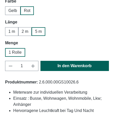
auswählen
Farbe
Gelb
Rot
auswählen
Länge
1 m
2 m
5 m
auswählen
Menge
1 Rolle
Produkt Anzahl: Gib den gewünschten Wert e
In den Warenkorb
Produktnummer:
2.6.000.00GS10026.6
Meterware zur individuellen Verarbeitung
Einsatz : Busse, Wohnwagen, Wohnmobile, Lkw;
Anhänger
Hervorragene Leuchtkraft bei Tag Und Nacht