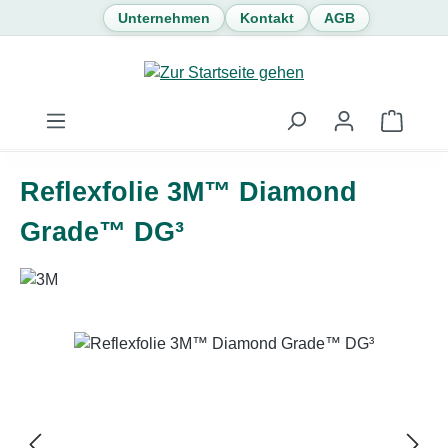
Unternehmen
Kontakt
AGB
Zum Hauptinhalt springen
Waren
Reflexfolie 3M™ Diamond
Grade™ DG³
Bildergalerie überspringen