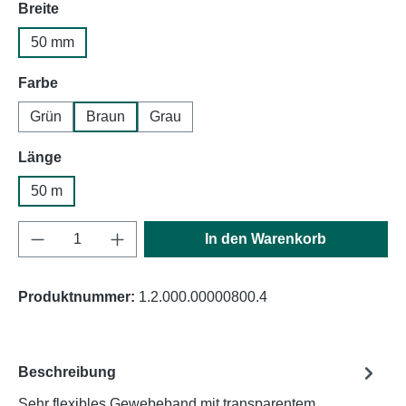
auswählen
Breite
50 mm
auswählen
Farbe
Grün
Braun
Grau
auswählen
Länge
50 m
Produkt Anzahl: Gib den gewünschten Wert e
In den Warenkorb
Produktnummer:
1.2.000.00000800.4
Beschreibung
Sehr flexibles Gewebeband mit transparentem