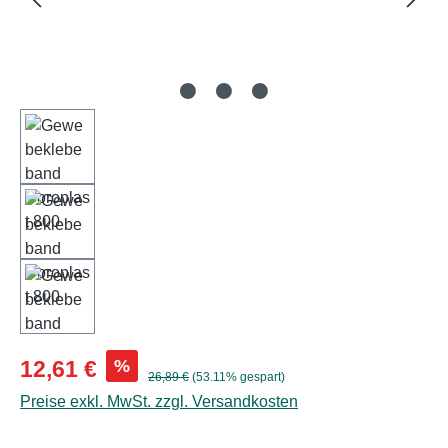
Verkaufspreis:
%
12,61 €
Regulärer Preis:
26,89 €
(53.11% gespart)
Preise exkl. MwSt. zzgl. Versandkosten