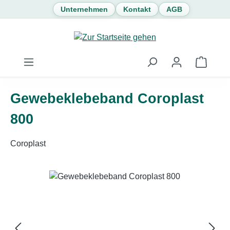
Unternehmen
Kontakt
AGB
Zum Hauptinhalt springen
Waren
Gewebeklebeband Coroplast
800
Coroplast
Bildergalerie überspringen